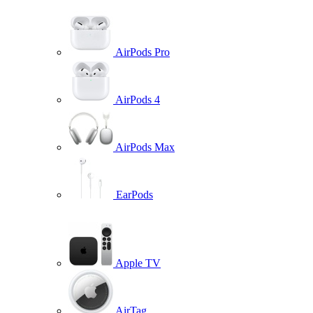
AirPods Pro
AirPods 4
AirPods Max
EarPods
Apple TV
AirTag