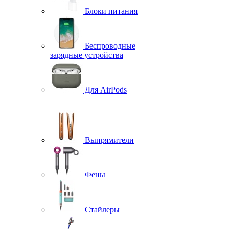
Блоки питания
Беспроводные
зарядные устройства
Для AirPods
Выпрямители
Фены
Стайлеры