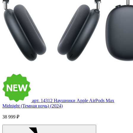
арт. 14312
Наушники Apple AirPods Max
Midnight (Темная ночь) (2024)
38 999 ₽