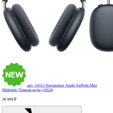
арт. 14312
Наушники Apple AirPods Max
Midnight (Темная ночь) (2024)
38 999 ₽