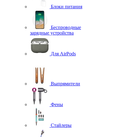
Блоки питания
Беспроводные
зарядные устройства
Для AirPods
Выпрямители
Фены
Стайлеры