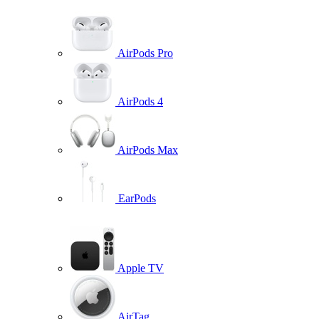
AirPods Pro
AirPods 4
AirPods Max
EarPods
Apple TV
AirTag