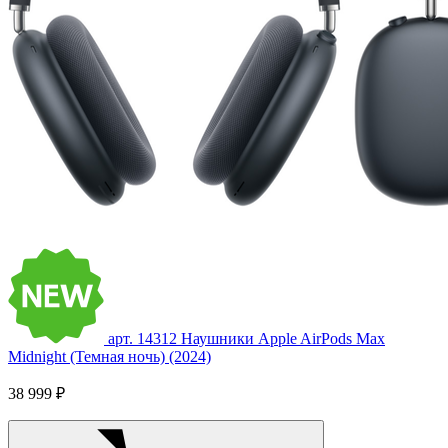
арт. 14312
Наушники Apple AirPods Max
Midnight (Темная ночь) (2024)
38 999 ₽