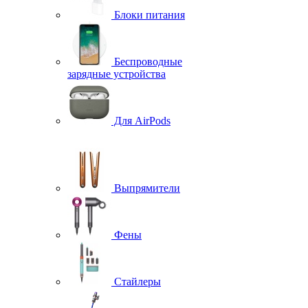
Блоки питания
Беспроводные
зарядные устройства
Для AirPods
Выпрямители
Фены
Стайлеры