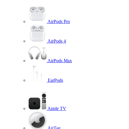
AirPods Pro
AirPods 4
AirPods Max
EarPods
Apple TV
AirTag