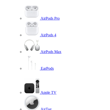
AirPods Pro
AirPods 4
AirPods Max
EarPods
Apple TV
AirTag