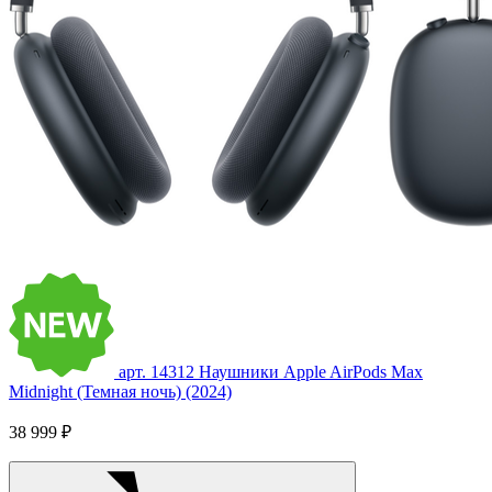
арт. 14312
Наушники Apple AirPods Max
Midnight (Темная ночь) (2024)
38 999 ₽