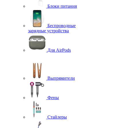
Блоки питания
Беспроводные
зарядные устройства
Для AirPods
Выпрямители
Фены
Стайлеры