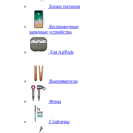
Блоки питания
Беспроводные
зарядные устройства
Для AirPods
Выпрямители
Фены
Стайлеры