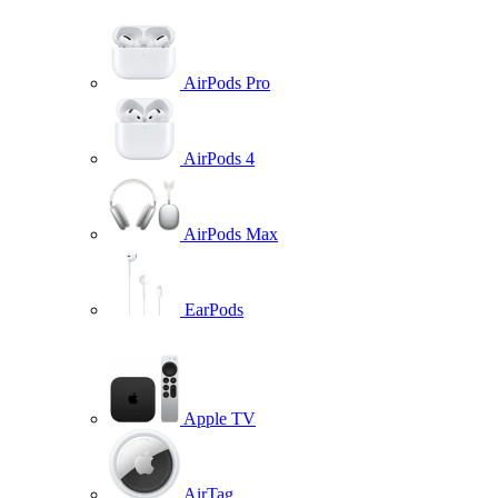
AirPods Pro
AirPods 4
AirPods Max
EarPods
Apple TV
AirTag