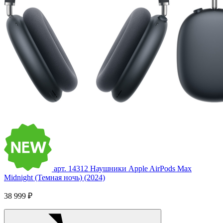
арт. 14312
Наушники Apple AirPods Max
Midnight (Темная ночь) (2024)
38 999 ₽