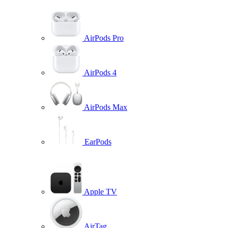
AirPods Pro
AirPods 4
AirPods Max
EarPods
Apple TV
AirTag