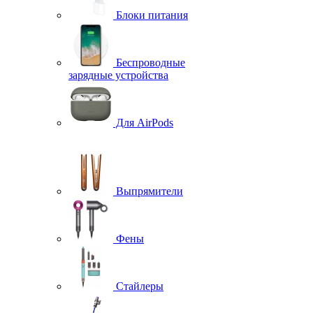
Блоки питания
Беспроводные
зарядные устройства
Для AirPods
Выпрямители
Фены
Стайлеры