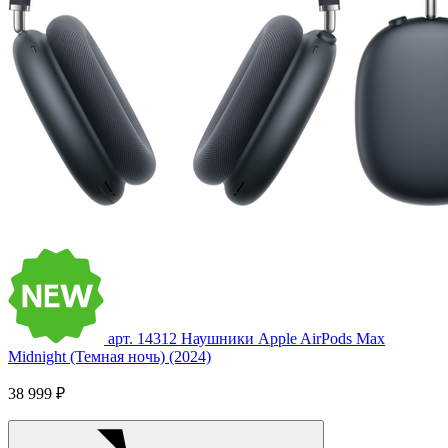
арт. 14312
Наушники Apple AirPods Max
Midnight (Темная ночь) (2024)
38 999 ₽