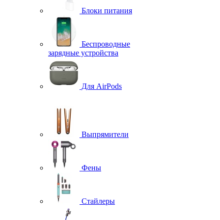
Блоки питания
Беспроводные
зарядные устройства
Для AirPods
Выпрямители
Фены
Стайлеры