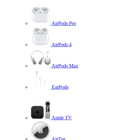
AirPods Pro
AirPods 4
AirPods Max
EarPods
Apple TV
AirTag