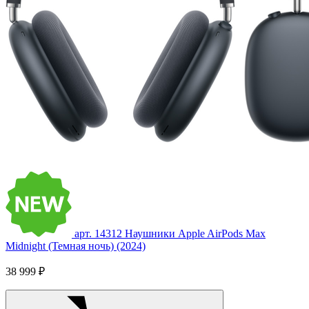
арт. 14312
Наушники Apple AirPods Max
Midnight (Темная ночь) (2024)
38 999 ₽