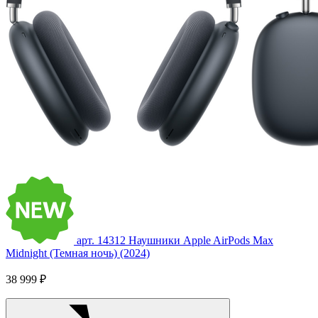
арт. 14312
Наушники Apple AirPods Max
Midnight (Темная ночь) (2024)
38 999 ₽