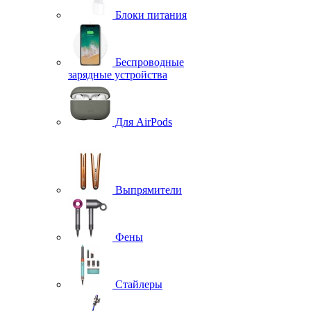
Блоки питания
Беспроводные
зарядные устройства
Для AirPods
Выпрямители
Фены
Стайлеры