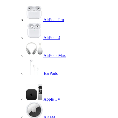
AirPods Pro
AirPods 4
AirPods Max
EarPods
Apple TV
AirTag