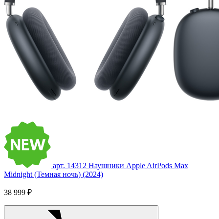
арт. 14312
Наушники Apple AirPods Max
Midnight (Темная ночь) (2024)
38 999 ₽