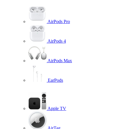
AirPods Pro
AirPods 4
AirPods Max
EarPods
Apple TV
AirTag