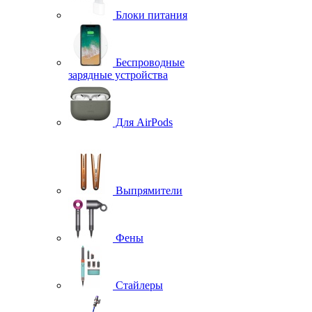
Блоки питания
Беспроводные
зарядные устройства
Для AirPods
Выпрямители
Фены
Стайлеры