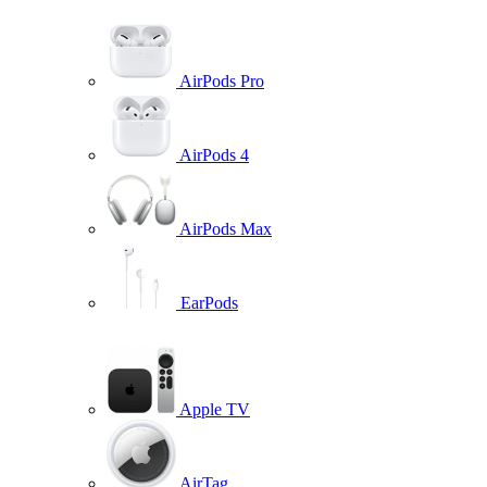
AirPods Pro
AirPods 4
AirPods Max
EarPods
Apple TV
AirTag