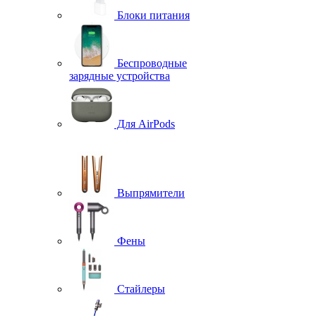
Блоки питания
Беспроводные
зарядные устройства
Для AirPods
Выпрямители
Фены
Стайлеры