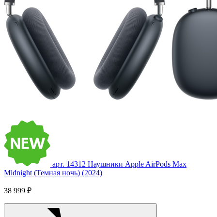
арт. 14312
Наушники Apple AirPods Max
Midnight (Темная ночь) (2024)
38 999 ₽