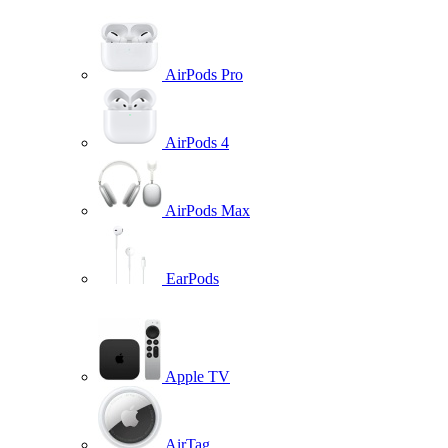
AirPods Pro
AirPods 4
AirPods Max
EarPods
Apple TV
AirTag