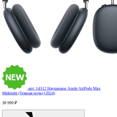
арт. 14312
Наушники Apple AirPods Max
Midnight (Темная ночь) (2024)
38 999 ₽