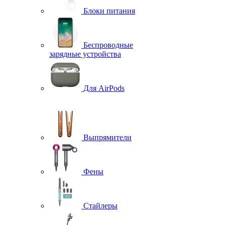
Блоки питания
Беспроводные
зарядные устройства
Для AirPods
Выпрямители
Фены
Стайлеры