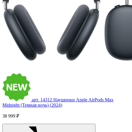
арт. 14312
Наушники Apple AirPods Max
Midnight (Темная ночь) (2024)
38 999 ₽