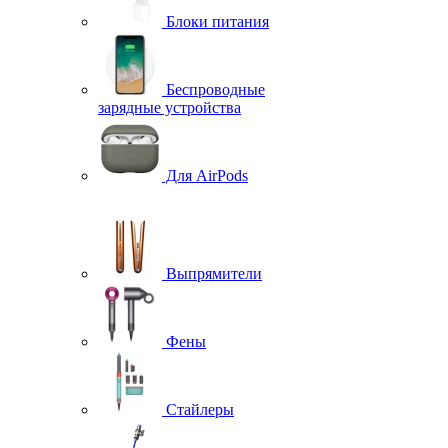
Блоки питания
Беспроводные
зарядные устройства
Для AirPods
Выпрямители
Фены
Стайлеры