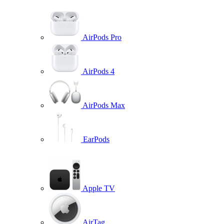
AirPods Pro
AirPods 4
AirPods Max
EarPods
Apple TV
AirTag