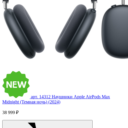
арт. 14312
Наушники Apple AirPods Max
Midnight (Темная ночь) (2024)
38 999 ₽