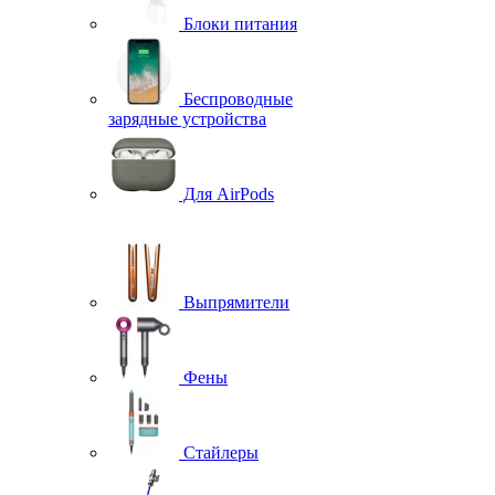
Блоки питания
Беспроводные
зарядные устройства
Для AirPods
Выпрямители
Фены
Стайлеры