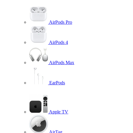
AirPods Pro
AirPods 4
AirPods Max
EarPods
Apple TV
AirTag