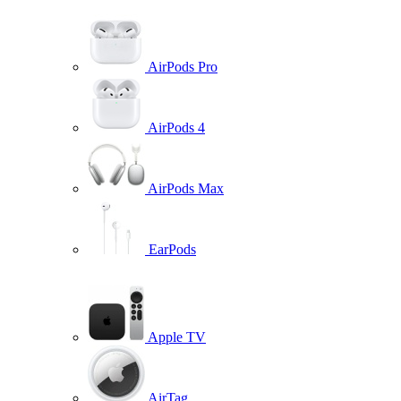
AirPods Pro
AirPods 4
AirPods Max
EarPods
Apple TV
AirTag