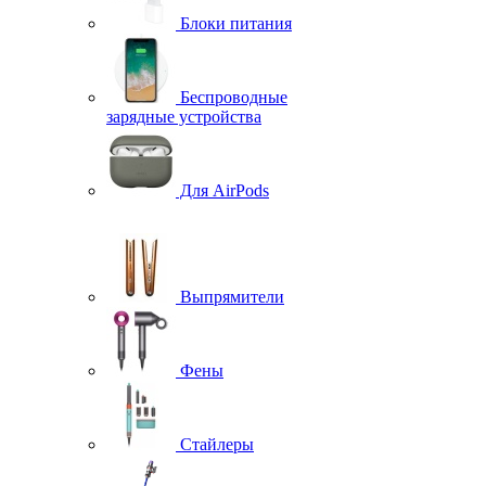
Блоки питания
Беспроводные
зарядные устройства
Для AirPods
Выпрямители
Фены
Стайлеры