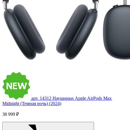
арт. 14312
Наушники Apple AirPods Max
Midnight (Темная ночь) (2024)
38 999 ₽