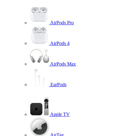
AirPods Pro
AirPods 4
AirPods Max
EarPods
Apple TV
AirTag