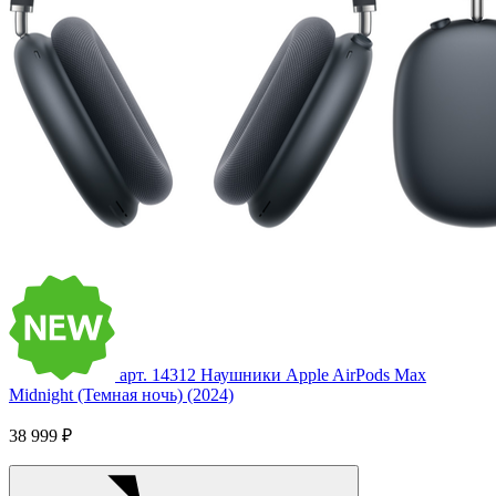
арт. 14312
Наушники Apple AirPods Max
Midnight (Темная ночь) (2024)
38 999 ₽