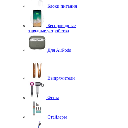
Блоки питания
Беспроводные
зарядные устройства
Для AirPods
Выпрямители
Фены
Стайлеры