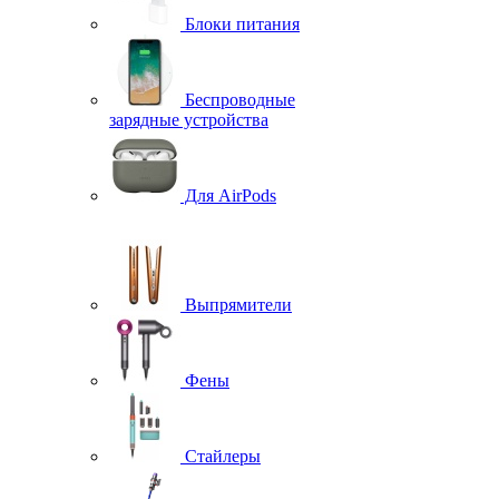
Блоки питания
Беспроводные
зарядные устройства
Для AirPods
Выпрямители
Фены
Стайлеры