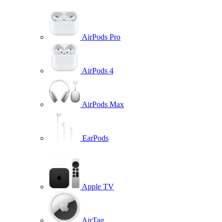
AirPods Pro
AirPods 4
AirPods Max
EarPods
Apple TV
AirTag