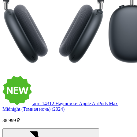
арт. 14312
Наушники Apple AirPods Max
Midnight (Темная ночь) (2024)
38 999 ₽