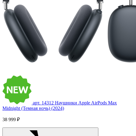
арт. 14312
Наушники Apple AirPods Max
Midnight (Темная ночь) (2024)
38 999 ₽