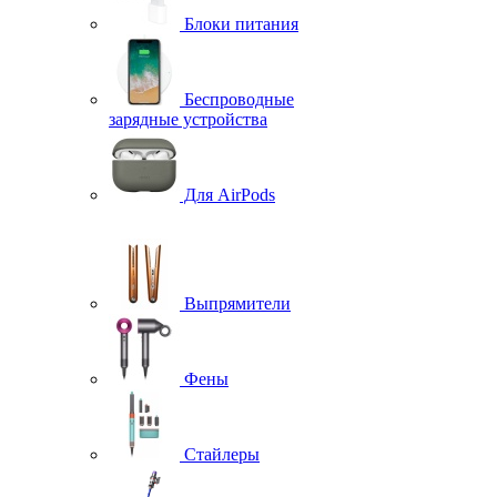
Блоки питания
Беспроводные
зарядные устройства
Для AirPods
Выпрямители
Фены
Стайлеры