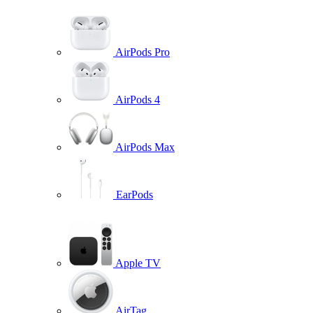
AirPods Pro
AirPods 4
AirPods Max
EarPods
Apple TV
AirTag