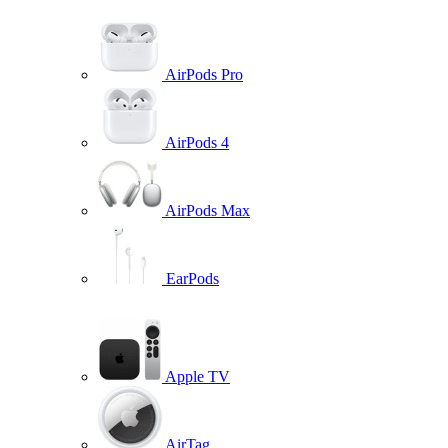
AirPods Pro
AirPods 4
AirPods Max
EarPods
Apple TV
AirTag