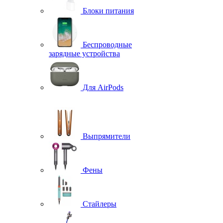
Блоки питания
Беспроводные
зарядные устройства
Для AirPods
Выпрямители
Фены
Стайлеры