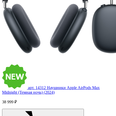
арт. 14312
Наушники Apple AirPods Max
Midnight (Темная ночь) (2024)
38 999 ₽