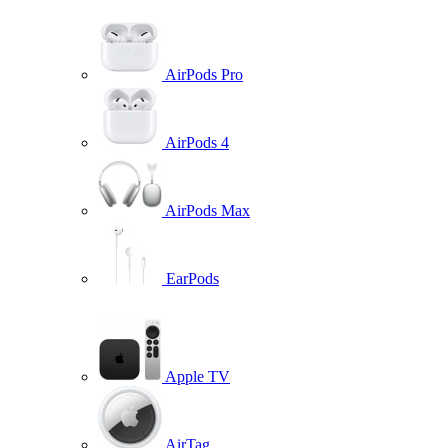
AirPods Pro
AirPods 4
AirPods Max
EarPods
Apple TV
AirTag