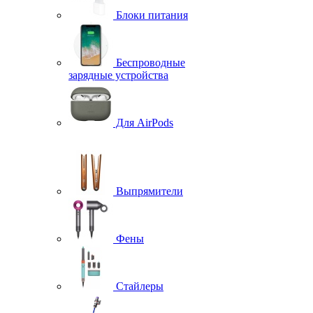
Блоки питания
Беспроводные
зарядные устройства
Для AirPods
Выпрямители
Фены
Стайлеры