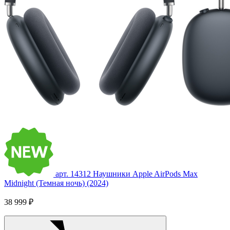
арт. 14312
Наушники Apple AirPods Max
Midnight (Темная ночь) (2024)
38 999 ₽