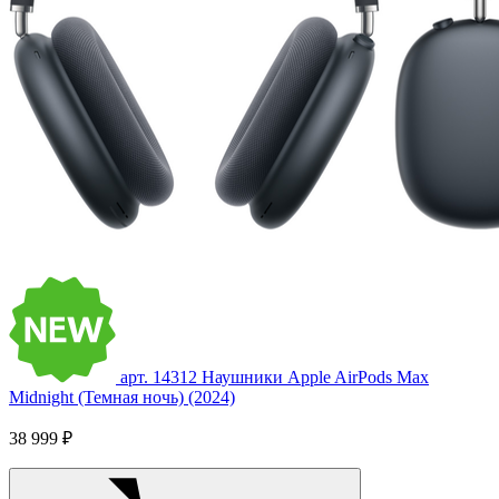
арт. 14312
Наушники Apple AirPods Max
Midnight (Темная ночь) (2024)
38 999 ₽