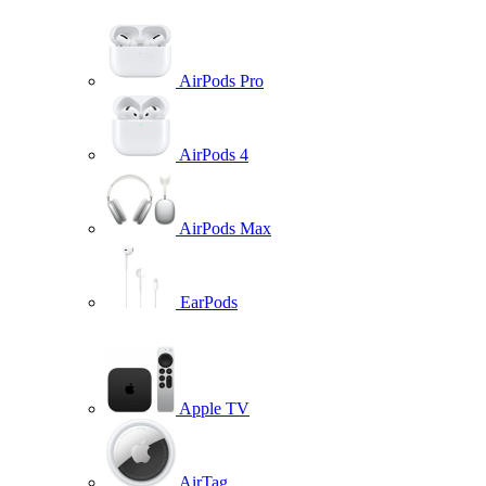
AirPods Pro
AirPods 4
AirPods Max
EarPods
Apple TV
AirTag