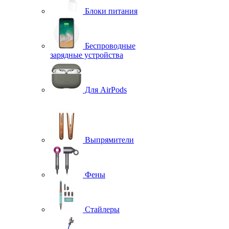
Блоки питания
Беспроводные
зарядные устройства
Для AirPods
Выпрямители
Фены
Стайлеры