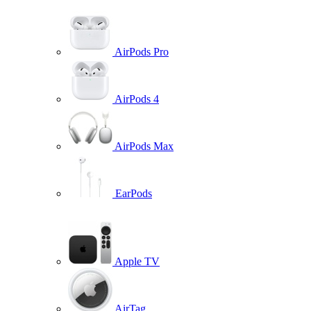
AirPods Pro
AirPods 4
AirPods Max
EarPods
Apple TV
AirTag