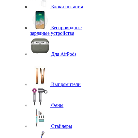
Блоки питания
Беспроводные
зарядные устройства
Для AirPods
Выпрямители
Фены
Стайлеры