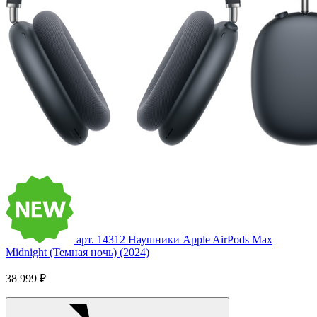
арт. 14312
Наушники Apple AirPods Max
Midnight (Темная ночь) (2024)
38 999 ₽