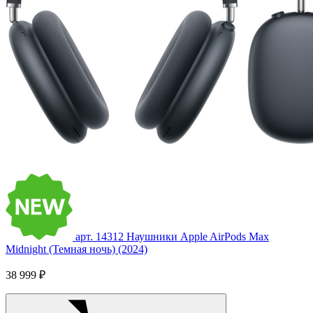
арт. 14312
Наушники Apple AirPods Max
Midnight (Темная ночь) (2024)
38 999 ₽