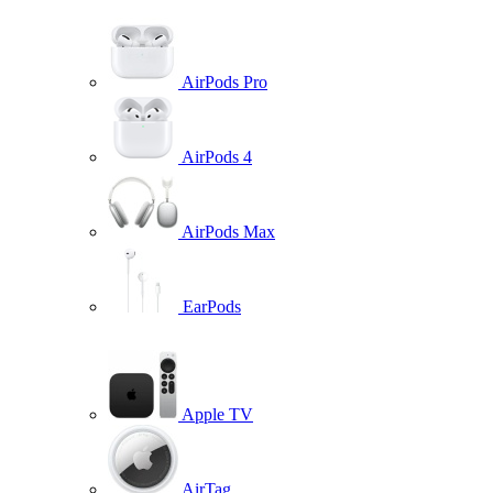
AirPods Pro
AirPods 4
AirPods Max
EarPods
Apple TV
AirTag