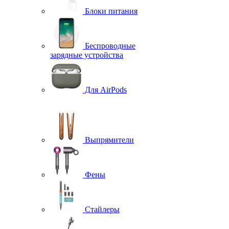
Блоки питания
Беспроводные
зарядные устройства
Для AirPods
Выпрямители
Фены
Стайлеры