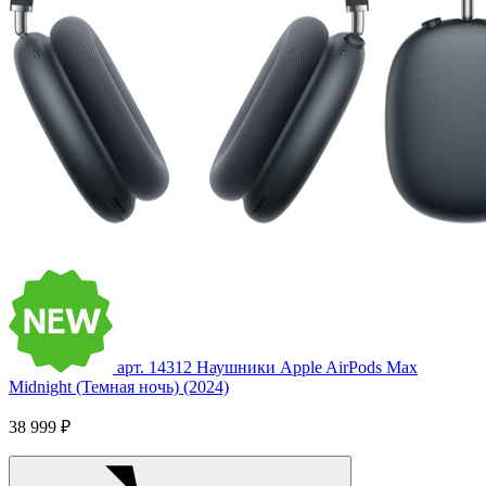
арт. 14312
Наушники Apple AirPods Max
Midnight (Темная ночь) (2024)
38 999 ₽