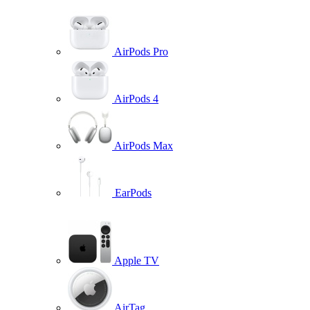
AirPods Pro
AirPods 4
AirPods Max
EarPods
Apple TV
AirTag