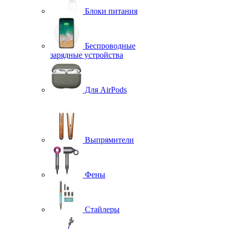
Блоки питания
Беспроводные
зарядные устройства
Для AirPods
Выпрямители
Фены
Стайлеры