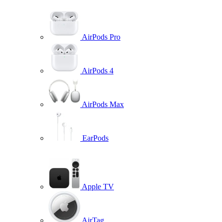
AirPods Pro
AirPods 4
AirPods Max
EarPods
Apple TV
AirTag