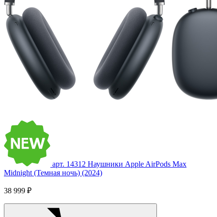
арт. 14312
Наушники Apple AirPods Max
Midnight (Темная ночь) (2024)
38 999 ₽