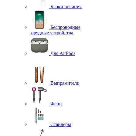
Блоки питания
Беспроводные
зарядные устройства
Для AirPods
Выпрямители
Фены
Стайлеры