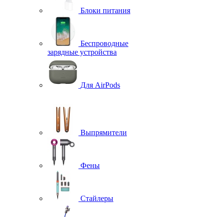
Блоки питания
Беспроводные
зарядные устройства
Для AirPods
Выпрямители
Фены
Стайлеры