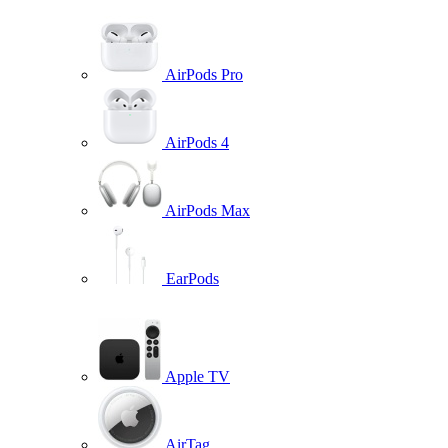
AirPods Pro
AirPods 4
AirPods Max
EarPods
Apple TV
AirTag