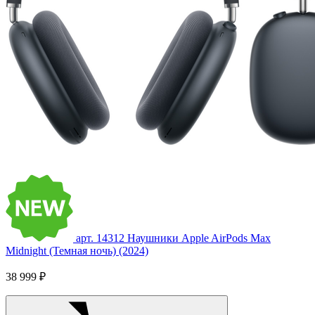
арт. 14312
Наушники Apple AirPods Max
Midnight (Темная ночь) (2024)
38 999 ₽