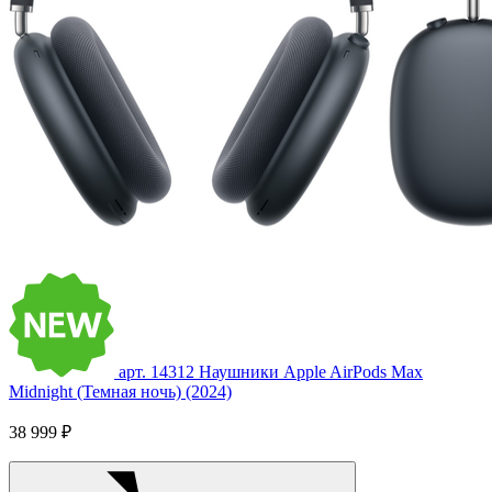
арт. 14312
Наушники Apple AirPods Max
Midnight (Темная ночь) (2024)
38 999 ₽