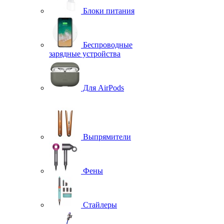
Блоки питания
Беспроводные
зарядные устройства
Для AirPods
Выпрямители
Фены
Стайлеры