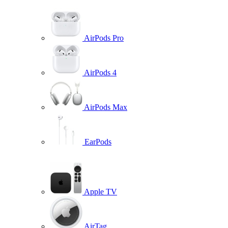
AirPods Pro
AirPods 4
AirPods Max
EarPods
Apple TV
AirTag