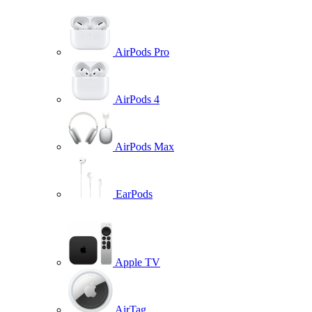
AirPods Pro
AirPods 4
AirPods Max
EarPods
Apple TV
AirTag