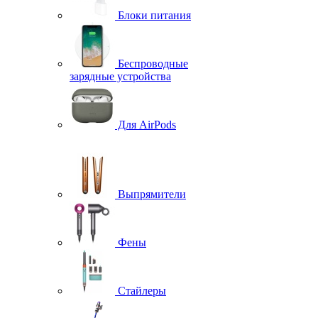
Блоки питания
Беспроводные
зарядные устройства
Для AirPods
Выпрямители
Фены
Стайлеры