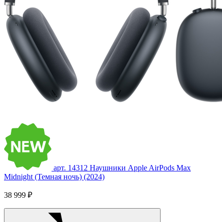
арт. 14312
Наушники Apple AirPods Max
Midnight (Темная ночь) (2024)
38 999 ₽