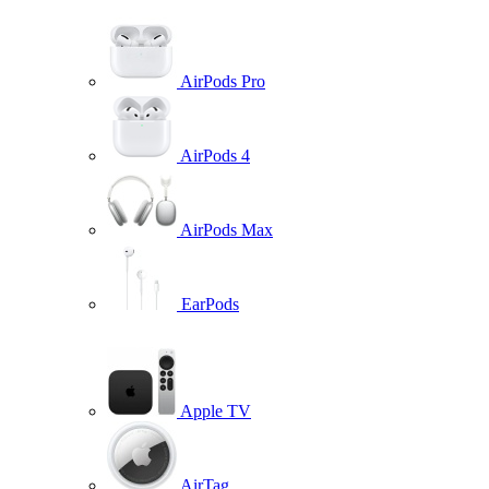
AirPods Pro
AirPods 4
AirPods Max
EarPods
Apple TV
AirTag