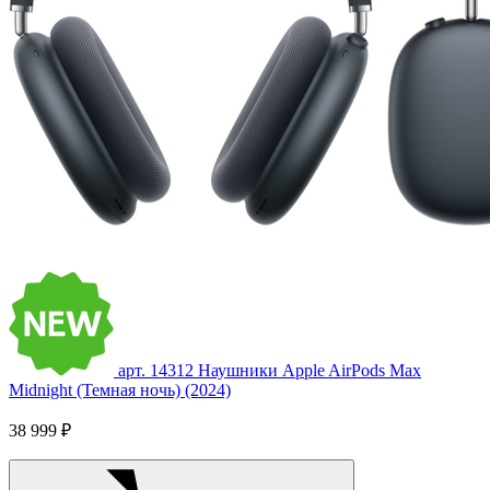
арт. 14312
Наушники Apple AirPods Max
Midnight (Темная ночь) (2024)
38 999 ₽