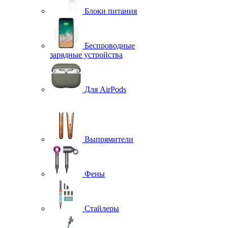
Блоки питания
Беспроводные
зарядные устройства
Для AirPods
Выпрямители
Фены
Стайлеры