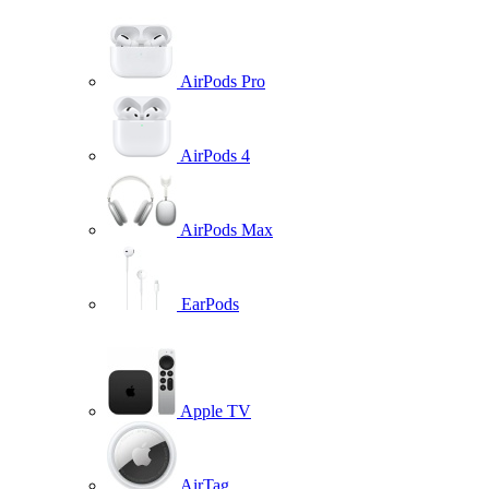
AirPods Pro
AirPods 4
AirPods Max
EarPods
Apple TV
AirTag