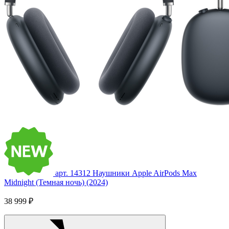
арт. 14312
Наушники Apple AirPods Max
Midnight (Темная ночь) (2024)
38 999 ₽