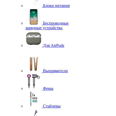
Блоки питания
Беспроводные
зарядные устройства
Для AirPods
Выпрямители
Фены
Стайлеры