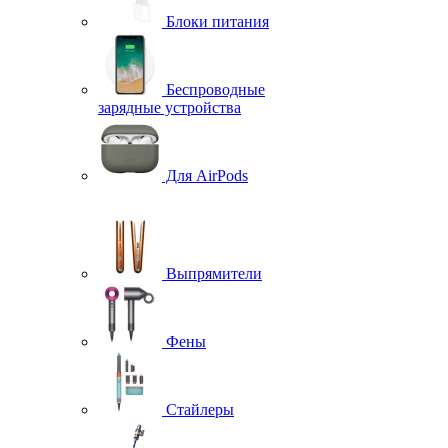
Блоки питания
Беспроводные
зарядные устройства
Для AirPods
Выпрямители
Фены
Стайлеры