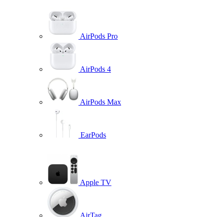
AirPods Pro
AirPods 4
AirPods Max
EarPods
Apple TV
AirTag