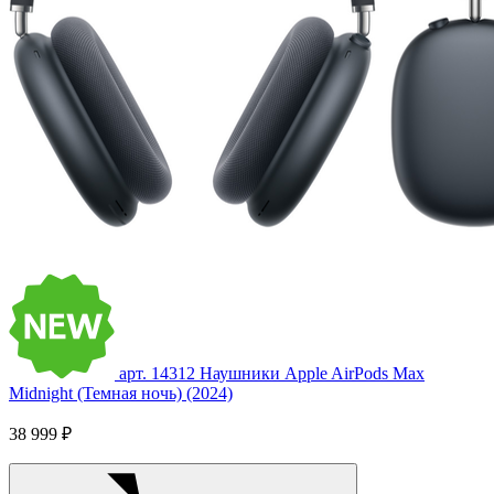
арт. 14312
Наушники Apple AirPods Max
Midnight (Темная ночь) (2024)
38 999 ₽