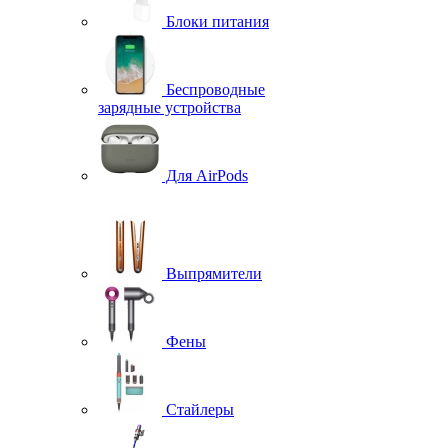
Блоки питания
Беспроводные
зарядные устройства
Для AirPods
Выпрямители
Фены
Стайлеры