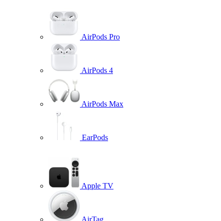
AirPods Pro
AirPods 4
AirPods Max
EarPods
Apple TV
AirTag