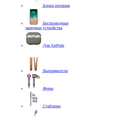
Блоки питания
Беспроводные
зарядные устройства
Для AirPods
Выпрямители
Фены
Стайлеры