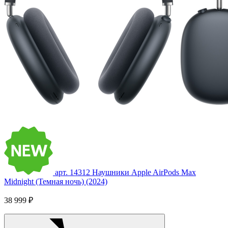
арт. 14312
Наушники Apple AirPods Max
Midnight (Темная ночь) (2024)
38 999 ₽