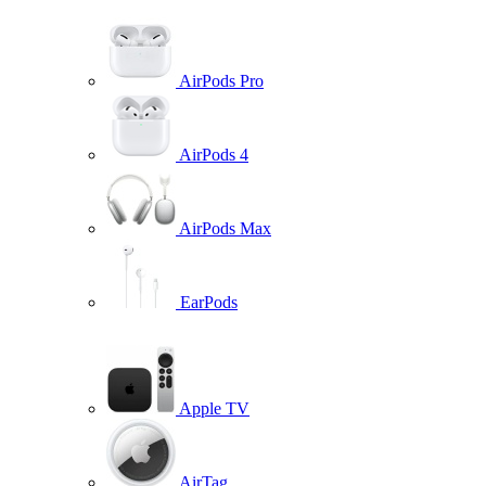
AirPods Pro
AirPods 4
AirPods Max
EarPods
Apple TV
AirTag