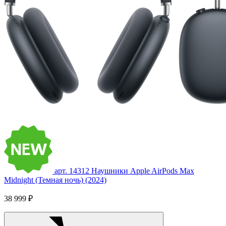
арт. 14312
Наушники Apple AirPods Max
Midnight (Темная ночь) (2024)
38 999 ₽