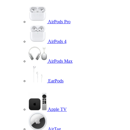
AirPods Pro
AirPods 4
AirPods Max
EarPods
Apple TV
AirTag