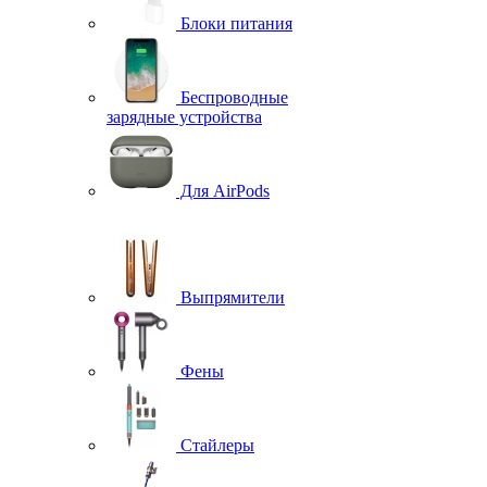
Блоки питания
Беспроводные
зарядные устройства
Для AirPods
Выпрямители
Фены
Стайлеры