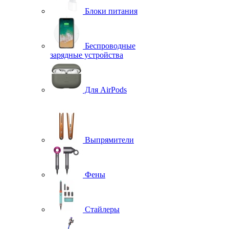
Блоки питания
Беспроводные
зарядные устройства
Для AirPods
Выпрямители
Фены
Стайлеры