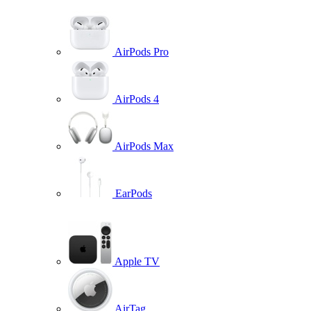
AirPods Pro
AirPods 4
AirPods Max
EarPods
Apple TV
AirTag