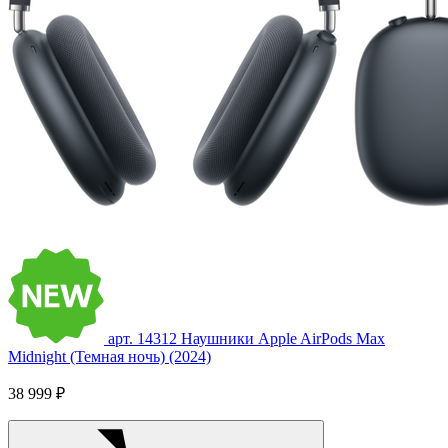
арт. 14312
Наушники Apple AirPods Max
Midnight (Темная ночь) (2024)
38 999 ₽