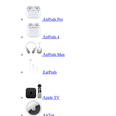
AirPods Pro
AirPods 4
AirPods Max
EarPods
Apple TV
AirTag