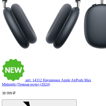
арт. 14312
Наушники Apple AirPods Max
Midnight (Темная ночь) (2024)
38 999 ₽