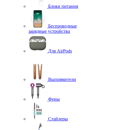
Блоки питания
Беспроводные
зарядные устройства
Для AirPods
Выпрямители
Фены
Стайлеры