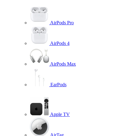
AirPods Pro
AirPods 4
AirPods Max
EarPods
Apple TV
AirTag