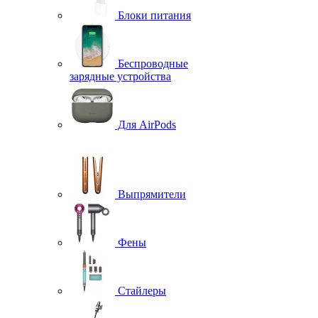
Блоки питания
Беспроводные
зарядные устройства
Для AirPods
Выпрямители
Фены
Стайлеры