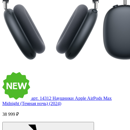
арт. 14312
Наушники Apple AirPods Max
Midnight (Темная ночь) (2024)
38 999 ₽