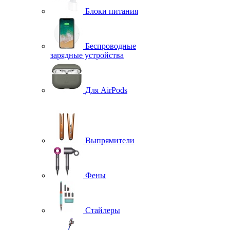
Блоки питания
Беспроводные
зарядные устройства
Для AirPods
Выпрямители
Фены
Стайлеры