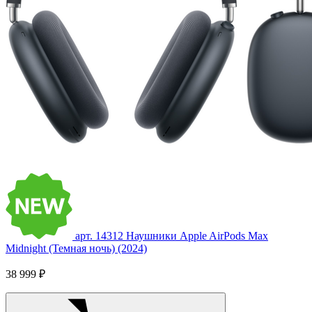
арт. 14312
Наушники Apple AirPods Max
Midnight (Темная ночь) (2024)
38 999 ₽