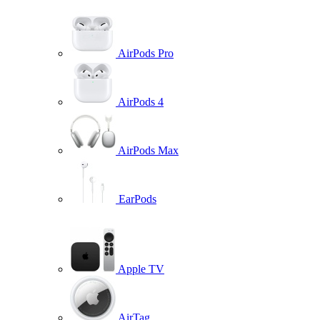
AirPods Pro
AirPods 4
AirPods Max
EarPods
Apple TV
AirTag