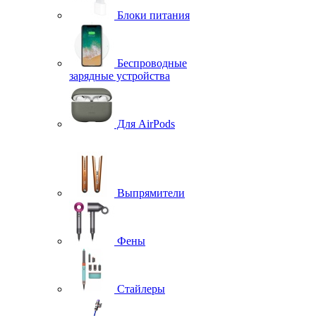
Блоки питания
Беспроводные
зарядные устройства
Для AirPods
Выпрямители
Фены
Стайлеры