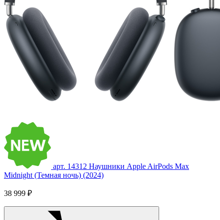
арт. 14312
Наушники Apple AirPods Max
Midnight (Темная ночь) (2024)
38 999 ₽