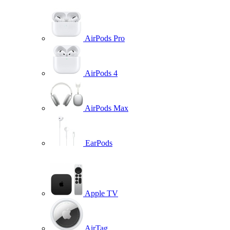
AirPods Pro
AirPods 4
AirPods Max
EarPods
Apple TV
AirTag