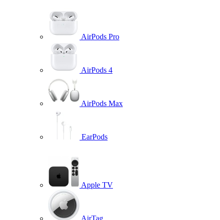
AirPods Pro
AirPods 4
AirPods Max
EarPods
Apple TV
AirTag