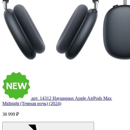
арт. 14312
Наушники Apple AirPods Max
Midnight (Темная ночь) (2024)
38 999 ₽