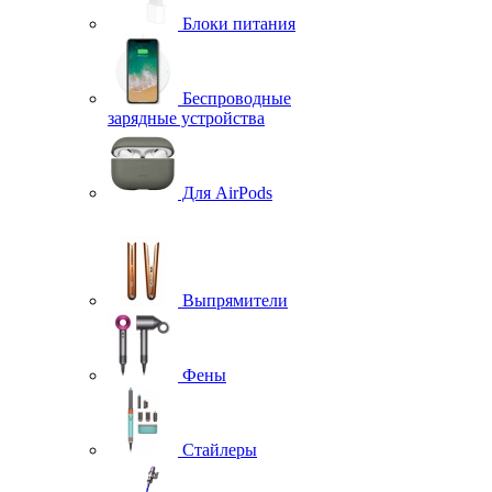
Блоки питания
Беспроводные
зарядные устройства
Для AirPods
Выпрямители
Фены
Стайлеры