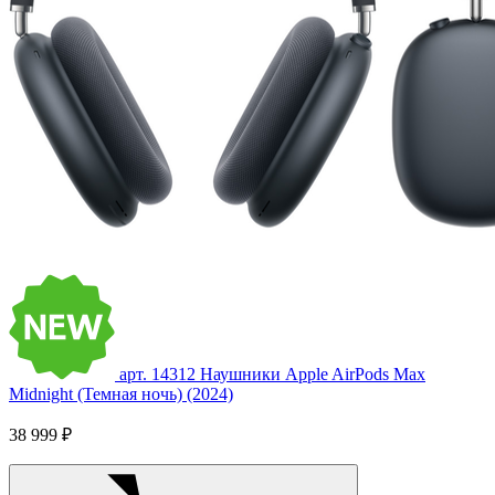
арт. 14312
Наушники Apple AirPods Max
Midnight (Темная ночь) (2024)
38 999 ₽