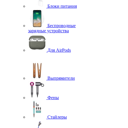
Блоки питания
Беспроводные
зарядные устройства
Для AirPods
Выпрямители
Фены
Стайлеры