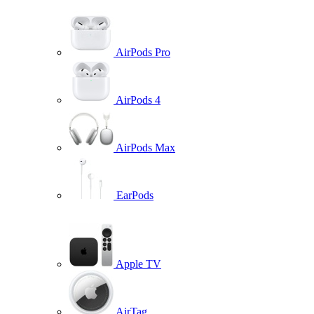
AirPods Pro
AirPods 4
AirPods Max
EarPods
Apple TV
AirTag