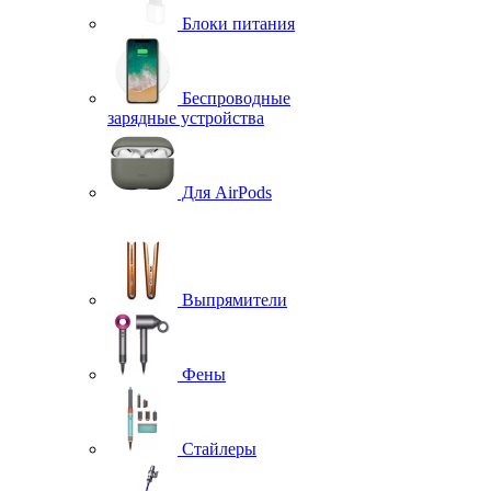
Блоки питания
Беспроводные
зарядные устройства
Для AirPods
Выпрямители
Фены
Стайлеры