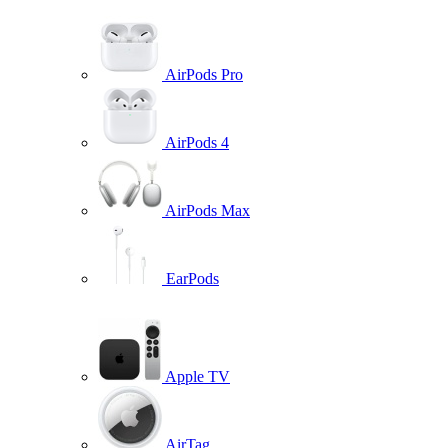
AirPods Pro
AirPods 4
AirPods Max
EarPods
Apple TV
AirTag