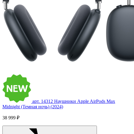
арт. 14312
Наушники Apple AirPods Max
Midnight (Темная ночь) (2024)
38 999 ₽