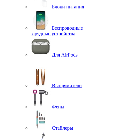
Блоки питания
Беспроводные
зарядные устройства
Для AirPods
Выпрямители
Фены
Стайлеры