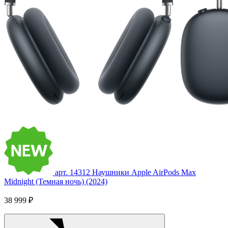
арт. 14312
Наушники Apple AirPods Max
Midnight (Темная ночь) (2024)
38 999 ₽