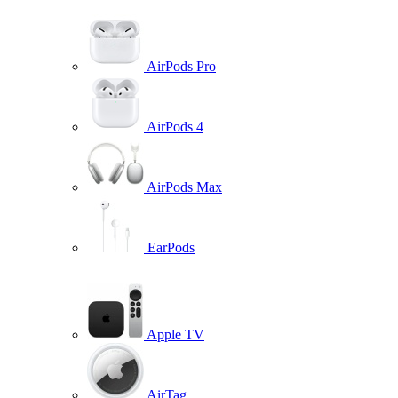
AirPods Pro
AirPods 4
AirPods Max
EarPods
Apple TV
AirTag