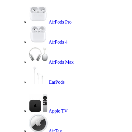
AirPods Pro
AirPods 4
AirPods Max
EarPods
Apple TV
AirTag