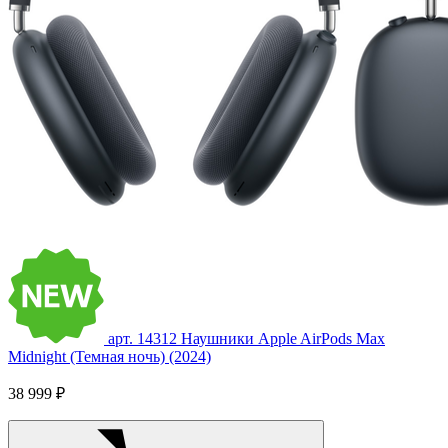
арт. 14312
Наушники Apple AirPods Max
Midnight (Темная ночь) (2024)
38 999 ₽