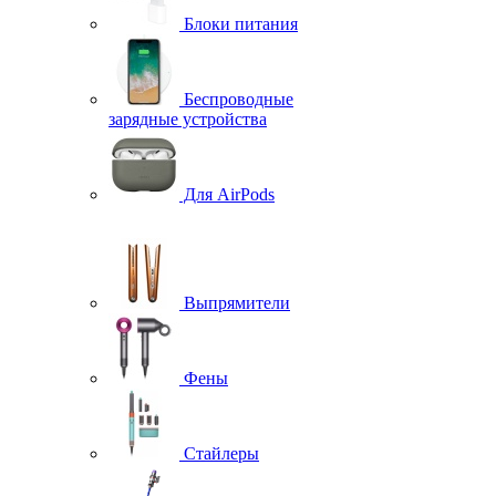
Блоки питания
Беспроводные
зарядные устройства
Для AirPods
Выпрямители
Фены
Стайлеры