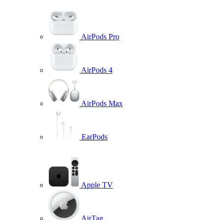
AirPods Pro
AirPods 4
AirPods Max
EarPods
Apple TV
AirTag