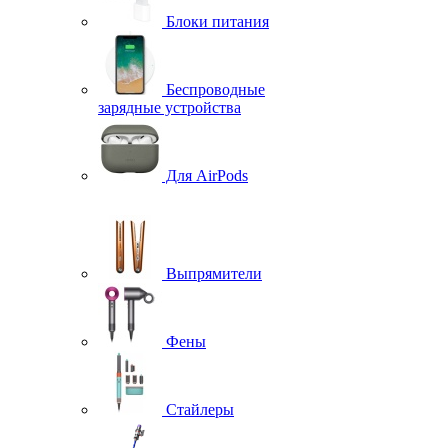
Блоки питания
Беспроводные
зарядные устройства
Для AirPods
Выпрямители
Фены
Стайлеры