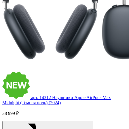
арт. 14312
Наушники Apple AirPods Max
Midnight (Темная ночь) (2024)
38 999 ₽