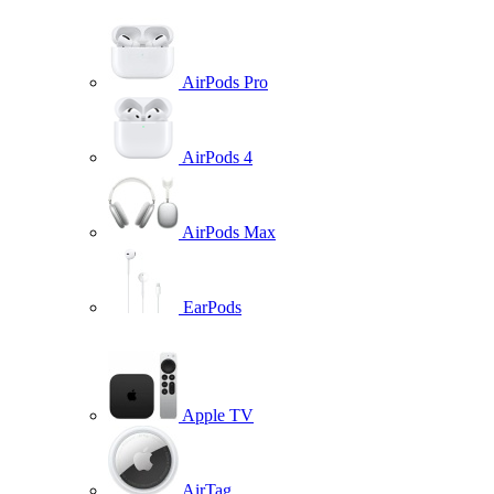
AirPods Pro
AirPods 4
AirPods Max
EarPods
Apple TV
AirTag