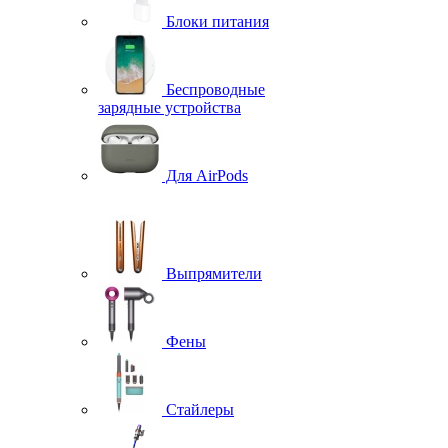
Блоки питания
Беспроводные
зарядные устройства
Для AirPods
Выпрямители
Фены
Стайлеры