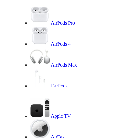
AirPods Pro
AirPods 4
AirPods Max
EarPods
Apple TV
AirTag