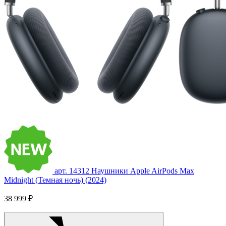
арт. 14312
Наушники Apple AirPods Max
Midnight (Темная ночь) (2024)
38 999 ₽