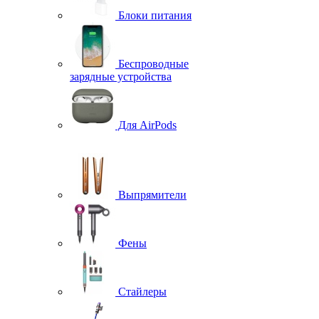
Блоки питания
Беспроводные
зарядные устройства
Для AirPods
Выпрямители
Фены
Стайлеры