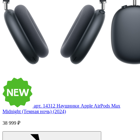
арт. 14312
Наушники Apple AirPods Max
Midnight (Темная ночь) (2024)
38 999 ₽