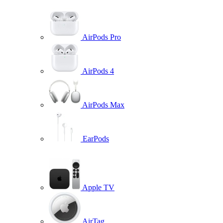
AirPods Pro
AirPods 4
AirPods Max
EarPods
Apple TV
AirTag