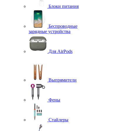
Блоки питания
Беспроводные
зарядные устройства
Для AirPods
Выпрямители
Фены
Стайлеры