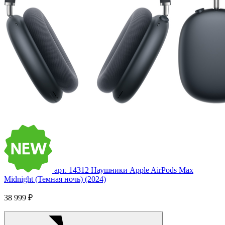
арт. 14312
Наушники Apple AirPods Max
Midnight (Темная ночь) (2024)
38 999 ₽