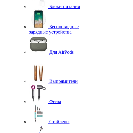
Блоки питания
Беспроводные
зарядные устройства
Для AirPods
Выпрямители
Фены
Стайлеры