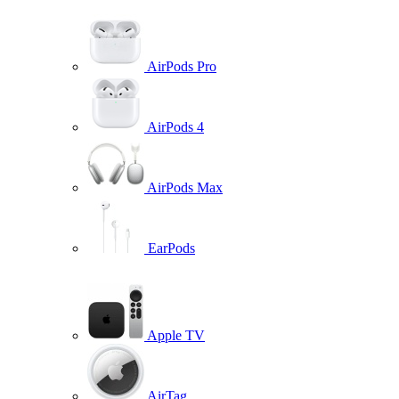
AirPods Pro
AirPods 4
AirPods Max
EarPods
Apple TV
AirTag