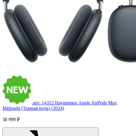
арт. 14312
Наушники Apple AirPods Max
Midnight (Темная ночь) (2024)
38 999 ₽