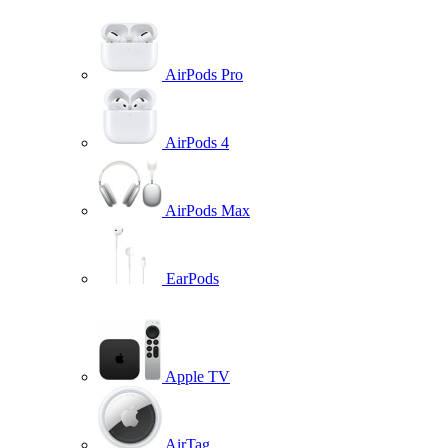
AirPods Pro
AirPods 4
AirPods Max
EarPods
Apple TV
AirTag