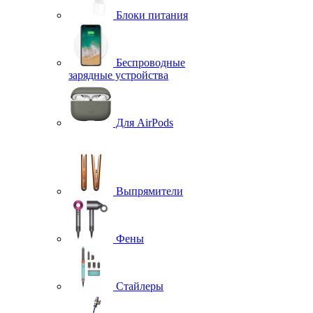
Блоки питания
Беспроводные
зарядные устройства
Для AirPods
Выпрямители
Фены
Стайлеры