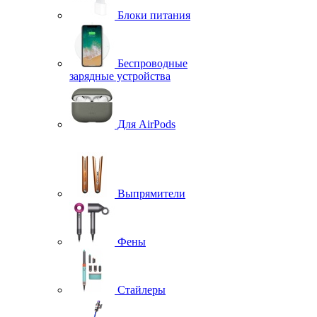
Блоки питания
Беспроводные
зарядные устройства
Для AirPods
Выпрямители
Фены
Стайлеры