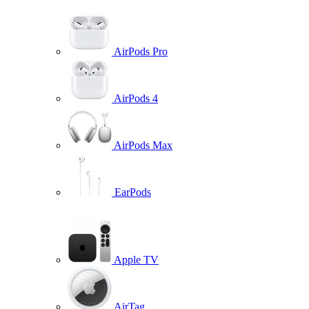
AirPods Pro
AirPods 4
AirPods Max
EarPods
Apple TV
AirTag