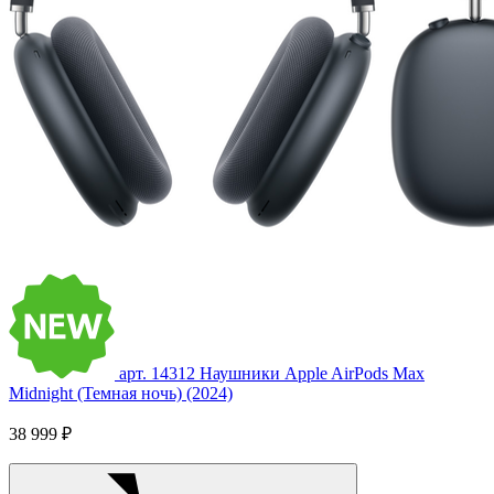
арт. 14312
Наушники Apple AirPods Max
Midnight (Темная ночь) (2024)
38 999 ₽